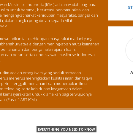
wan Muslim se-Indonesia (ICMI) adalah wadah bagi para
S
slim untuk beramal, berkreasi, berkomunikasi dan
na mengangkat harkat kehidupan masyarakat, bangsa dan
ia, dalam rangka pengabdian kepada Allah
’ala.
 mewujudkan tata kehidupan masyarakat madani yang
 SubhanahuWata’ala dengan meningkatkan mutu keimanan
 pemahaman dan pengamalan ajaran Islam,
n dan peran serta cendekiawan muslim se-Indonesia
.
slim adalah orang Islam yang peduli terhadap
terus menerus meningkatkan kualitas iman dan taqwa,
ikir, menggali, memahami dan menerapkan ilmu
n teknologi serta kehidupan keagamaan dalam
al kemasyarakatan untuk diamalkan bagi terwujudnya
ni (Pasal 1 ART ICMI).
EVERYTHING YOU NEED TO KNOW