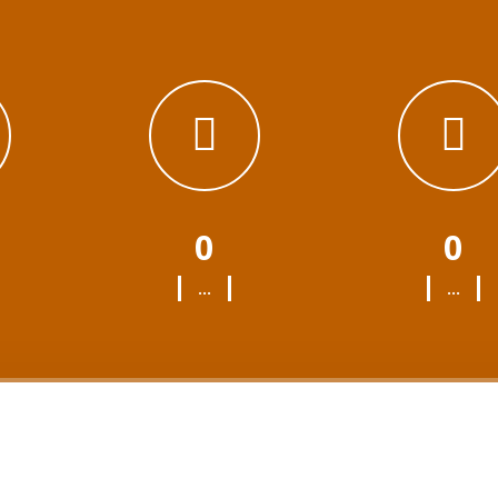
0
0
...
...