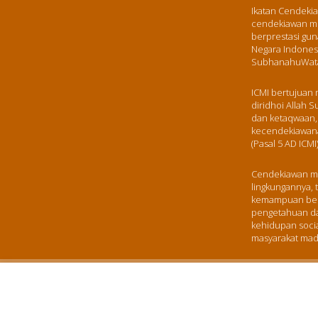
Ikatan Cendekia
cendekiawan mu
berprestasi gu
Negara Indones
SubhanahuWata
ICMI bertujuan
diridhoi Allah
dan ketaqwaan,
kecendekiawana
(Pasal 5 AD ICMI)
Cendekiawan mu
lingkungannya, 
kemampuan berp
pengetahuan da
kehidupan soci
masyarakat mada