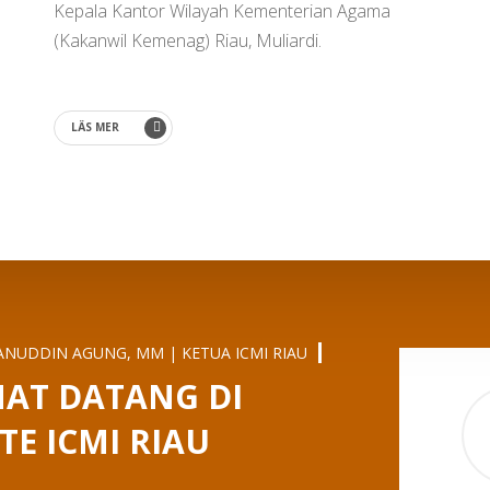
Kepala Kantor Wilayah Kementerian Agama
(Kakanwil Kemenag) Riau, Muliardi.
LÄS MER
ANUDDIN AGUNG, MM | KETUA ICMI RIAU
AT DATANG DI
TE ICMI RIAU