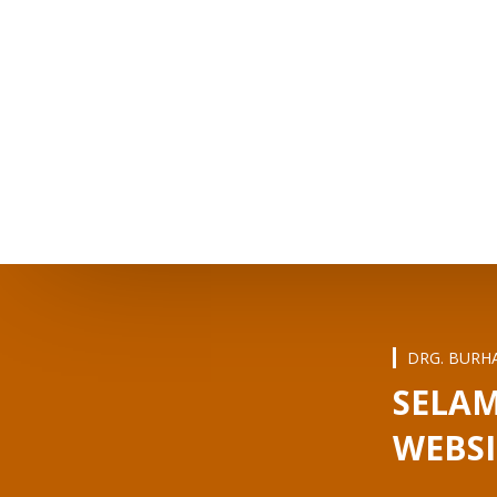
DRG. BURH
SELAM
WEBSI