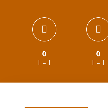
0
0
...
...