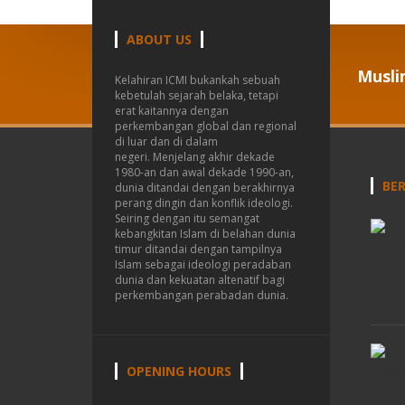
ABOUT US
Musli
Kelahiran ICMI bukankah sebuah
kebetulah sejarah belaka, tetapi
erat kaitannya dengan
perkembangan global dan regional
di luar dan di dalam
negeri.
Menjelang akhir dekade
1980-an dan awal dekade 1990-an,
BER
dunia ditandai dengan berakhirnya
perang dingin dan konflik ideologi.
Seiring dengan itu semangat
kebangkitan Islam di belahan dunia
timur ditandai dengan tampilnya
Islam sebagai ideologi peradaban
dunia dan kekuatan altenatif bagi
perkembangan perabadan dunia.
OPENING HOURS