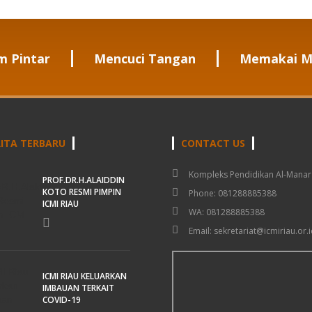
m Pintar
Mencuci Tangan
Memakai M
ITA TERBARU
CONTACT US
Kompleks Pendidikan Al-Manar
PROF.DR.H.ALAIDDIN
KOTO RESMI PIMPIN
Phone: 081288885388
ICMI RIAU
WA: 081288885388
Email: sekretariat@icmiriau.or.i
ICMI RIAU KELUARKAN
IMBAUAN TERKAIT
COVID-19