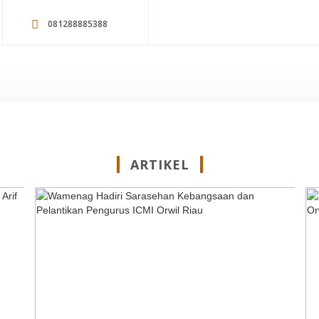
081288885388
ARTIKEL