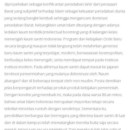
diproyeksikan sebagai konflik antar peradaban lahir dari perasaan
Barat yang subjektif terhadap Islam sebagai kekuatan peradaban dunia
yang sedang bangkit kembali sehingga mengancam dominasi
peradaban Barat. Kebangkitan umat Islam ditunjang dengan adanya
ledakan kaum terdidik (intelectual booming) yang di kalangan kelas
menengah kaum santri Indonesia. Program dan kebijakan Orde Baru
secara langsung maupun tidak langsung telah melahirkan generasi
baru kaum santri yang terpelajar, modern, berwawasan kosmopolitan,
berbudaya kelas menengah, serta mendapat tempat pada institusi-
institusi modern. Pada akhirnya kaum santri dapat masuk ke jajaran
birokrasi pemerintahan yang mulanya didominasi oleh ?kaum
abangan? dan di beberapa tempat oleh non muslim. Posisi demikian
jelas berpengaruh terhadap produk-produk kebijakan pemerintah.
Dengan kondisi yang membaik ini, maka pada dasa warsa 80-an mitos
bahwa umat Islam Indonesia merupakan mayoritas tetapi secara
teknikal minoritas runtuh dengan sendirinya. Sementara itu,
pendidikan berbangsa dan bernegara yang diterima kaum santri di luar
dan di dalam kampus telah mematangkan mereka buka saja secara
mental, tetapi juga secara intelektual. Dari mereka itulah lahir critical