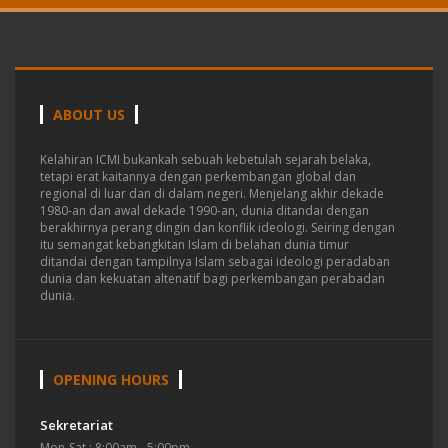
ABOUT US
Kelahiran ICMI bukankah sebuah kebetulah sejarah belaka,
tetapi erat kaitannya dengan perkembangan global dan
regional di luar dan di dalam negeri.
Menjelang akhir dekade
1980-an dan awal dekade 1990-an, dunia ditandai dengan
berakhirnya perang dingin dan konflik ideologi. Seiring dengan
itu semangat kebangkitan Islam di belahan dunia timur
ditandai dengan tampilnya Islam sebagai ideologi peradaban
dunia dan kekuatan altenatif bagi perkembangan perabadan
dunia.
OPENING HOURS
Sekretariat
Mon-Sat : 8:00am - 5:00pm