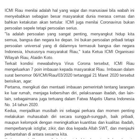
ICMI Riau menilai adalah hal yang wajar dan manusiawi bila wabah ini
menyebabkan sebagian besar masyarakat dunia merasa cemas dan
bahkan ketakutan akan tertular. ICMI juga menilai Coronavirus bukan
persoalan sepele tetapi persoalan serius.
"Ia adalah persoalan yang sangat penting, menyangkut hidup kita
semua, bangsa dan negara ke depan. Ini bukan persoalan pribadi tetapi
persoalan universal yang di dalamnya termasuk bangsa dan negara
Indonesia, khususnya masyarakat Riau," kata Ketua ICMI Organisasi
Wilayah Riau, Alaidin Koto.
Terkait kondisi mewabahnya Virus Corona tersebut, ICMI Riau
mengeluarkan 7 poin imbauan kepada masyarakat Riau. Imbauan dalam
surat bernomor 06/ICMI/Riau/03/2020 tertanggal 21 Maret 2020 tersebut
berisikan, agar:
Pertama, mengikuti dan mentaati imbauan pemerintah tentang larangan
ke luar rumah, menjaga kebersihan diri, pelaksanaan ibadah, dan lain-
lain, sebagaimana juga tertuang dalam Fatwa Majelis Ulama Indonesia
No. 14 tahun 2020.
Kedua, menjadikan musibah ini sebagai perkara dan momen penting
melakukan muhasabah diri secara sungguh-sungguh, baik pribadi,
maupun kelompok dengan meningkatkan kuantitas dan kualitas ibadah,
memperbanyak istigfar, zikir, dan doa kepada Allah SWT, dan menjauhi
perbantahan di antara sesama kita.