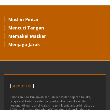
Muslim Pintar
Mencuci Tangan
Memakai Masker
Menjaga Jarak
ABOUT US
Kelahiran ICMI bukankah sebuah kebetulah sejarah belaka,
tetapi erat kaitannya dengan perkembangan global dan
regional di luar dan di dalam negeri.
Menjelang akhir dekade
1980-an dan awal dekade 1990-an, dunia ditandai dengan