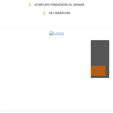
KOMPLEKS PENDIDIKAN AL-MANAR
081288885388
Menu
ICMI Riau Keluarkan Imbauan
Terkait Covid-19