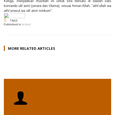
Ketiga, menjadikan musibah ini untuk kita bersatu di bawah satu
komando ulil amri (umara dan Ulama), sesuai firman Allah; "athi’ullah wa
athi’urrasul,wa ulil amri minkum".
TAGS:
Published in
Artikel
MORE RELATED ARTICLES